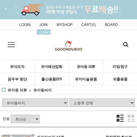
LOGIN
JOIN
MYSHOP
CART(
0
)
BOARD
|
|
|
|
▲
+2,000P
유아모자
유아패션잡화
유아동 의류
리빙/침구
꿈두부 원단
출산용품DIY
유아미술용품
외출용품
유아동 의류
유아동바지
정렬