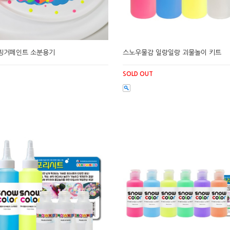
핑거페인트 소분용기
스노우물감 일랑일랑 괴물놀이 키트
SOLD OUT