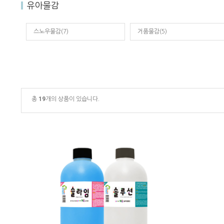
유아물감
스노우물감(7)
거품물감(5)
총
19
개의 상품이 있습니다.