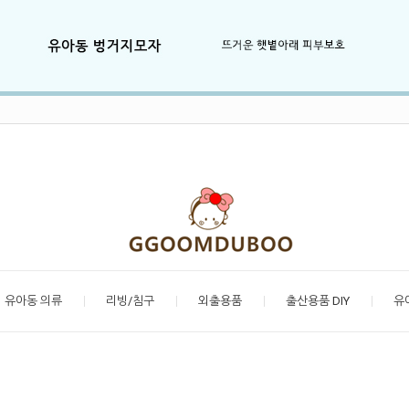
유아동 의류
리빙/침구
외출용품
출산용품 DIY
유