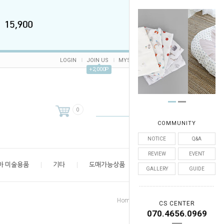
LOGIN
JOIN US
MYSHOP
CART /
0
ORDER
+2,000P
0
COMMUNITY
NOTICE
Q&A
REVIEW
EVENT
아 미술용품
기타
도매가능상품
엄마 공간
GALLERY
GUIDE
>
>
Home
유아 미술용품
유아물감
CS CENTER
070.4656.0969