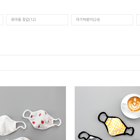
유아동 장갑(12)
아기턱받이(24)