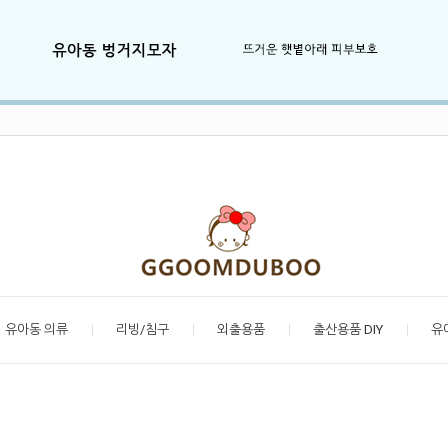
유아동 의류
리빙/침구
외출용품
출산용품 DIY
유