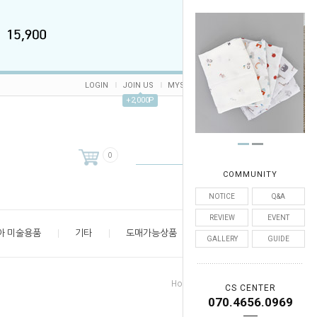
LOGIN
JOIN US
MYSHOP
CART /
0
ORDER
+2,000P
0
COMMUNITY
NOTICE
Q&A
REVIEW
EVENT
아 미술용품
기타
도매가능상품
엄마 공간
GALLERY
GUIDE
>
>
Home
유아 패션 잡화
마스크
CS CENTER
070.4656.0969