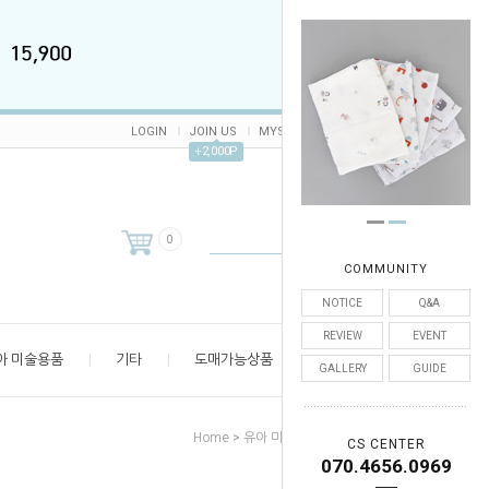
LOGIN
JOIN US
MYSHOP
CART /
0
ORDER
+2,000P
0
COMMUNITY
NOTICE
Q&A
REVIEW
EVENT
아 미술용품
기타
도매가능상품
엄마 공간
GALLERY
GUIDE
>
>
>
Home
유아 미술용품
유아물감
감성물감
CS CENTER
070.4656.0969