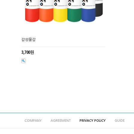
감성물감
3,700원
COMPANY
AGREEMENT
PRIVACY POLICY
GUIDE