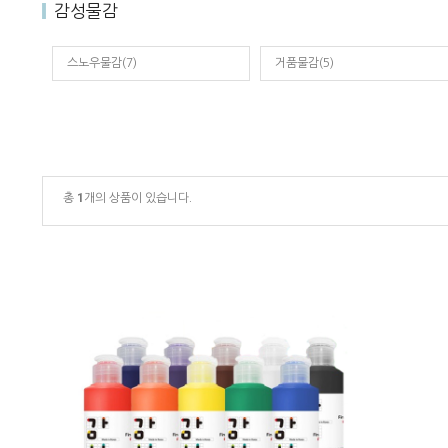
감성물감
스노우물감(7)
거품물감(5)
총
1
개의 상품이 있습니다.