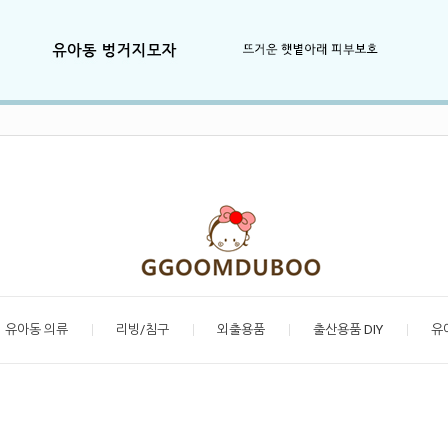
유아동 의류
리빙/침구
외출용품
출산용품 DIY
유